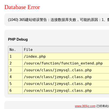
Database Error
(1040) 365建站错误警告：连接数据库失败，可能的原因：1、数
PHP Debug
No.
File
1
/index.php
2
/source/function/function_extend.php
3
/source/class/jzmysql.class.php
4
/source/class/jzmysql.class.php
5
/source/class/jzmysql.class.php
6
/source/class/jzmysql.class.php
www.365jz.com
已经将此