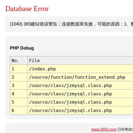
Database Error
(1040) 365建站错误警告：连接数据库失败，可能的原因：1、数
PHP Debug
No.
File
1
/index.php
2
/source/function/function_extend.php
3
/source/class/jzmysql.class.php
4
/source/class/jzmysql.class.php
5
/source/class/jzmysql.class.php
6
/source/class/jzmysql.class.php
www.365jz.com
已经将此