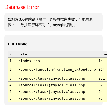
Database Error
(1040) 365建站错误警告：连接数据库失败，可能的原
因：1、数据库密码不对; 2、mysql未启动。
PHP Debug
No.
File
Line
1
/index.php
14
2
/source/function/function_extend.php
324
3
/source/class/jzmysql.class.php
211
4
/source/class/jzmysql.class.php
62
5
/source/class/jzmysql.class.php
94
6
/source/class/jzmysql.class.php
76