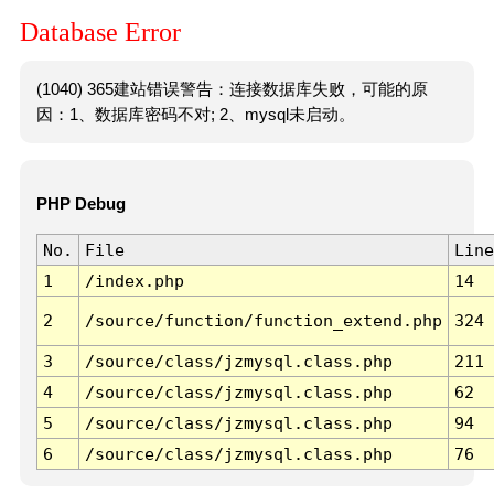
Database Error
(1040) 365建站错误警告：连接数据库失败，可能的原
因：1、数据库密码不对; 2、mysql未启动。
PHP Debug
No.
File
Line
1
/index.php
14
2
/source/function/function_extend.php
324
3
/source/class/jzmysql.class.php
211
4
/source/class/jzmysql.class.php
62
5
/source/class/jzmysql.class.php
94
6
/source/class/jzmysql.class.php
76