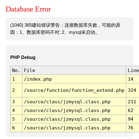
Database Error
(1040) 365建站错误警告：连接数据库失败，可能的原
因：1、数据库密码不对; 2、mysql未启动。
PHP Debug
No.
File
Line
1
/index.php
14
2
/source/function/function_extend.php
324
3
/source/class/jzmysql.class.php
211
4
/source/class/jzmysql.class.php
62
5
/source/class/jzmysql.class.php
94
6
/source/class/jzmysql.class.php
76