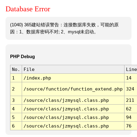
Database Error
(1040) 365建站错误警告：连接数据库失败，可能的原
因：1、数据库密码不对; 2、mysql未启动。
PHP Debug
No.
File
Line
1
/index.php
14
2
/source/function/function_extend.php
324
3
/source/class/jzmysql.class.php
211
4
/source/class/jzmysql.class.php
62
5
/source/class/jzmysql.class.php
94
6
/source/class/jzmysql.class.php
76