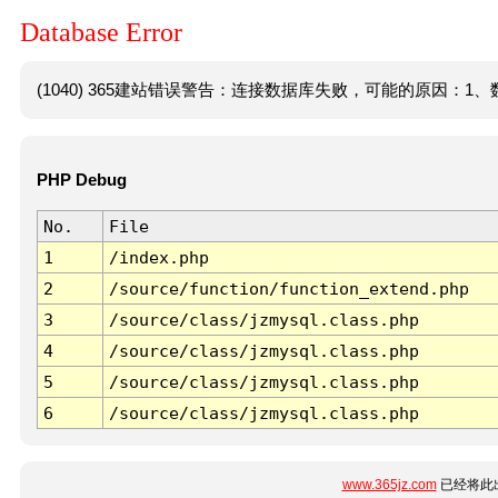
Database Error
(1040) 365建站错误警告：连接数据库失败，可能的原因：1、数
PHP Debug
No.
File
1
/index.php
2
/source/function/function_extend.php
3
/source/class/jzmysql.class.php
4
/source/class/jzmysql.class.php
5
/source/class/jzmysql.class.php
6
/source/class/jzmysql.class.php
www.365jz.com
已经将此