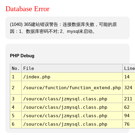
Database Error
(1040) 365建站错误警告：连接数据库失败，可能的原
因：1、数据库密码不对; 2、mysql未启动。
PHP Debug
No.
File
Line
1
/index.php
14
2
/source/function/function_extend.php
324
3
/source/class/jzmysql.class.php
211
4
/source/class/jzmysql.class.php
62
5
/source/class/jzmysql.class.php
94
6
/source/class/jzmysql.class.php
76