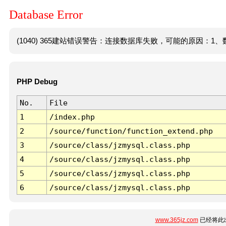
Database Error
(1040) 365建站错误警告：连接数据库失败，可能的原因：1、数
PHP Debug
No.
File
1
/index.php
2
/source/function/function_extend.php
3
/source/class/jzmysql.class.php
4
/source/class/jzmysql.class.php
5
/source/class/jzmysql.class.php
6
/source/class/jzmysql.class.php
www.365jz.com
已经将此