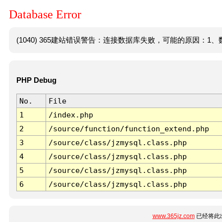
Database Error
(1040) 365建站错误警告：连接数据库失败，可能的原因：1、数
PHP Debug
No.
File
1
/index.php
2
/source/function/function_extend.php
3
/source/class/jzmysql.class.php
4
/source/class/jzmysql.class.php
5
/source/class/jzmysql.class.php
6
/source/class/jzmysql.class.php
www.365jz.com
已经将此