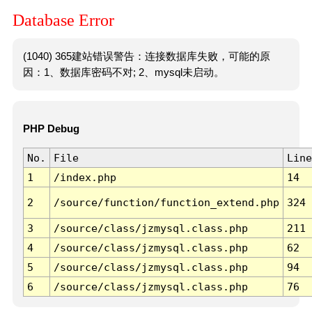
Database Error
(1040) 365建站错误警告：连接数据库失败，可能的原
因：1、数据库密码不对; 2、mysql未启动。
PHP Debug
No.
File
Line
1
/index.php
14
2
/source/function/function_extend.php
324
3
/source/class/jzmysql.class.php
211
4
/source/class/jzmysql.class.php
62
5
/source/class/jzmysql.class.php
94
6
/source/class/jzmysql.class.php
76