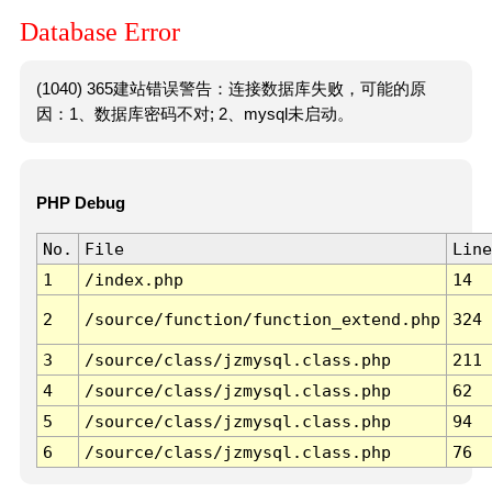
Database Error
(1040) 365建站错误警告：连接数据库失败，可能的原
因：1、数据库密码不对; 2、mysql未启动。
PHP Debug
No.
File
Line
1
/index.php
14
2
/source/function/function_extend.php
324
3
/source/class/jzmysql.class.php
211
4
/source/class/jzmysql.class.php
62
5
/source/class/jzmysql.class.php
94
6
/source/class/jzmysql.class.php
76