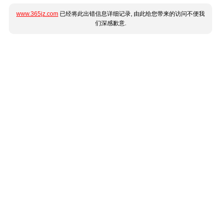
www.365jz.com
已经将此出错信息详细记录, 由此给您带来的访问不便我
们深感歉意.