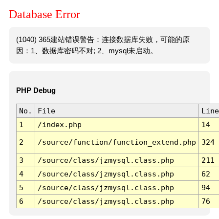
Database Error
(1040) 365建站错误警告：连接数据库失败，可能的原
因：1、数据库密码不对; 2、mysql未启动。
PHP Debug
No.
File
Line
1
/index.php
14
2
/source/function/function_extend.php
324
3
/source/class/jzmysql.class.php
211
4
/source/class/jzmysql.class.php
62
5
/source/class/jzmysql.class.php
94
6
/source/class/jzmysql.class.php
76