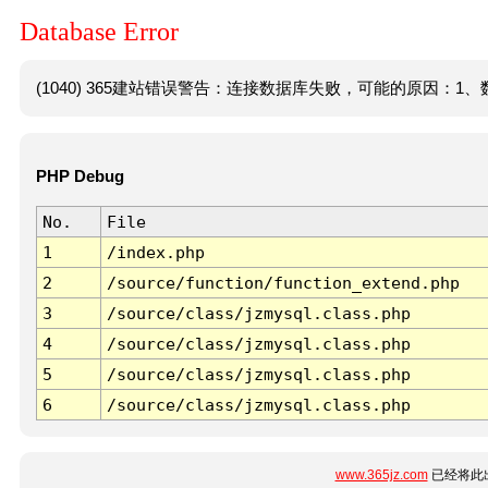
Database Error
(1040) 365建站错误警告：连接数据库失败，可能的原因：1、数
PHP Debug
No.
File
1
/index.php
2
/source/function/function_extend.php
3
/source/class/jzmysql.class.php
4
/source/class/jzmysql.class.php
5
/source/class/jzmysql.class.php
6
/source/class/jzmysql.class.php
www.365jz.com
已经将此