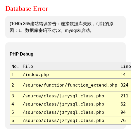
Database Error
(1040) 365建站错误警告：连接数据库失败，可能的原
因：1、数据库密码不对; 2、mysql未启动。
PHP Debug
No.
File
Line
1
/index.php
14
2
/source/function/function_extend.php
324
3
/source/class/jzmysql.class.php
211
4
/source/class/jzmysql.class.php
62
5
/source/class/jzmysql.class.php
94
6
/source/class/jzmysql.class.php
76