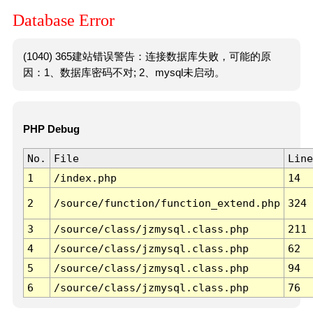
Database Error
(1040) 365建站错误警告：连接数据库失败，可能的原
因：1、数据库密码不对; 2、mysql未启动。
PHP Debug
No.
File
Line
1
/index.php
14
2
/source/function/function_extend.php
324
3
/source/class/jzmysql.class.php
211
4
/source/class/jzmysql.class.php
62
5
/source/class/jzmysql.class.php
94
6
/source/class/jzmysql.class.php
76