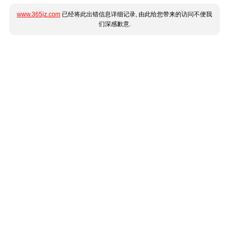
www.365jz.com
已经将此出错信息详细记录, 由此给您带来的访问不便我
们深感歉意.