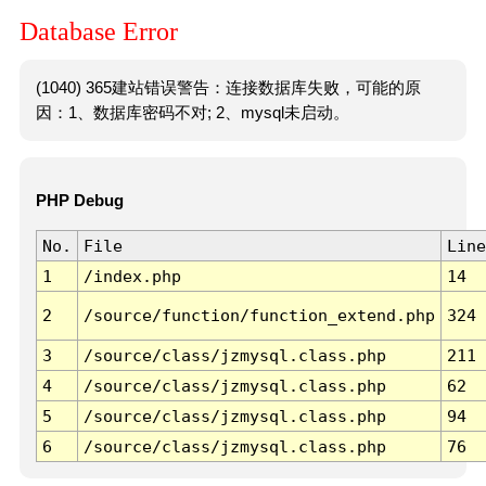
Database Error
(1040) 365建站错误警告：连接数据库失败，可能的原
因：1、数据库密码不对; 2、mysql未启动。
PHP Debug
No.
File
Line
1
/index.php
14
2
/source/function/function_extend.php
324
3
/source/class/jzmysql.class.php
211
4
/source/class/jzmysql.class.php
62
5
/source/class/jzmysql.class.php
94
6
/source/class/jzmysql.class.php
76