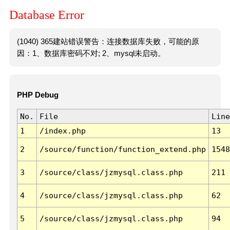
Database Error
(1040) 365建站错误警告：连接数据库失败，可能的原
因：1、数据库密码不对; 2、mysql未启动。
PHP Debug
No.
File
Line
1
/index.php
13
2
/source/function/function_extend.php
1548
3
/source/class/jzmysql.class.php
211
4
/source/class/jzmysql.class.php
62
5
/source/class/jzmysql.class.php
94