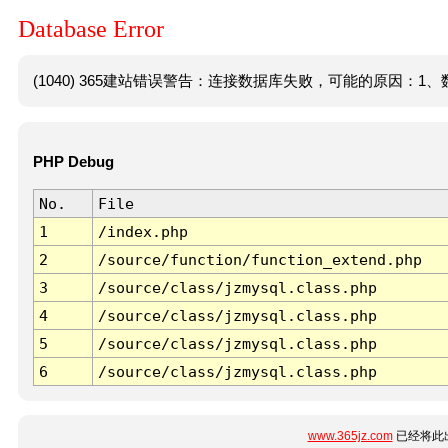
Database Error
(1040) 365建站错误警告：连接数据库失败，可能的原因：1、数
PHP Debug
No.
File
1
/index.php
2
/source/function/function_extend.php
3
/source/class/jzmysql.class.php
4
/source/class/jzmysql.class.php
5
/source/class/jzmysql.class.php
6
/source/class/jzmysql.class.php
www.365jz.com
已经将此