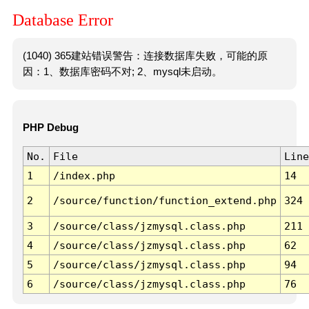
Database Error
(1040) 365建站错误警告：连接数据库失败，可能的原
因：1、数据库密码不对; 2、mysql未启动。
PHP Debug
No.
File
Line
1
/index.php
14
2
/source/function/function_extend.php
324
3
/source/class/jzmysql.class.php
211
4
/source/class/jzmysql.class.php
62
5
/source/class/jzmysql.class.php
94
6
/source/class/jzmysql.class.php
76