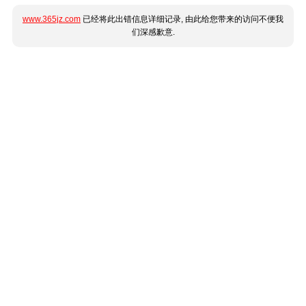
www.365jz.com
已经将此出错信息详细记录, 由此给您带来的访问不便我
们深感歉意.