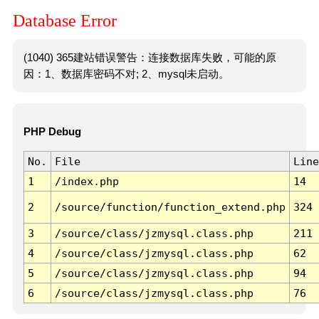
Database Error
(1040) 365建站错误警告：连接数据库失败，可能的原
因：1、数据库密码不对; 2、mysql未启动。
PHP Debug
No.
File
Line
1
/index.php
14
2
/source/function/function_extend.php
324
3
/source/class/jzmysql.class.php
211
4
/source/class/jzmysql.class.php
62
5
/source/class/jzmysql.class.php
94
6
/source/class/jzmysql.class.php
76