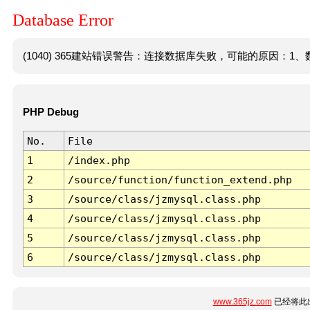
Database Error
(1040) 365建站错误警告：连接数据库失败，可能的原因：1、数
PHP Debug
No.
File
1
/index.php
2
/source/function/function_extend.php
3
/source/class/jzmysql.class.php
4
/source/class/jzmysql.class.php
5
/source/class/jzmysql.class.php
6
/source/class/jzmysql.class.php
www.365jz.com
已经将此