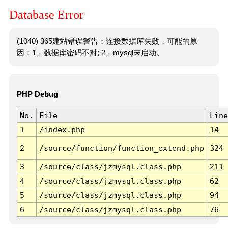
Database Error
(1040) 365建站错误警告：连接数据库失败，可能的原
因：1、数据库密码不对; 2、mysql未启动。
PHP Debug
No.
File
Line
1
/index.php
14
2
/source/function/function_extend.php
324
3
/source/class/jzmysql.class.php
211
4
/source/class/jzmysql.class.php
62
5
/source/class/jzmysql.class.php
94
6
/source/class/jzmysql.class.php
76