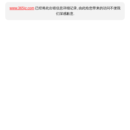
www.365jz.com
已经将此出错信息详细记录, 由此给您带来的访问不便我
们深感歉意.