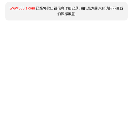
www.365jz.com
已经将此出错信息详细记录, 由此给您带来的访问不便我
们深感歉意.