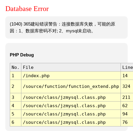
Database Error
(1040) 365建站错误警告：连接数据库失败，可能的原
因：1、数据库密码不对; 2、mysql未启动。
PHP Debug
No.
File
Line
1
/index.php
14
2
/source/function/function_extend.php
324
3
/source/class/jzmysql.class.php
211
4
/source/class/jzmysql.class.php
62
5
/source/class/jzmysql.class.php
94
6
/source/class/jzmysql.class.php
76