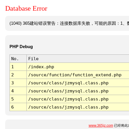
Database Error
(1040) 365建站错误警告：连接数据库失败，可能的原因：1、数
PHP Debug
No.
File
1
/index.php
2
/source/function/function_extend.php
3
/source/class/jzmysql.class.php
4
/source/class/jzmysql.class.php
5
/source/class/jzmysql.class.php
6
/source/class/jzmysql.class.php
www.365jz.com
已经将此