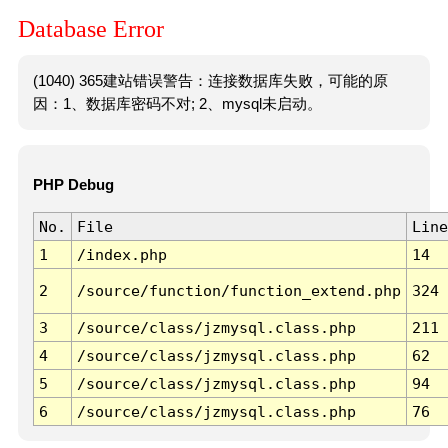
Database Error
(1040) 365建站错误警告：连接数据库失败，可能的原
因：1、数据库密码不对; 2、mysql未启动。
PHP Debug
No.
File
Line
1
/index.php
14
2
/source/function/function_extend.php
324
3
/source/class/jzmysql.class.php
211
4
/source/class/jzmysql.class.php
62
5
/source/class/jzmysql.class.php
94
6
/source/class/jzmysql.class.php
76