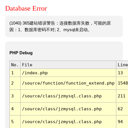
Database Error
(1040) 365建站错误警告：连接数据库失败，可能的原
因：1、数据库密码不对; 2、mysql未启动。
PHP Debug
No.
File
Line
1
/index.php
13
2
/source/function/function_extend.php
1548
3
/source/class/jzmysql.class.php
211
4
/source/class/jzmysql.class.php
62
5
/source/class/jzmysql.class.php
94