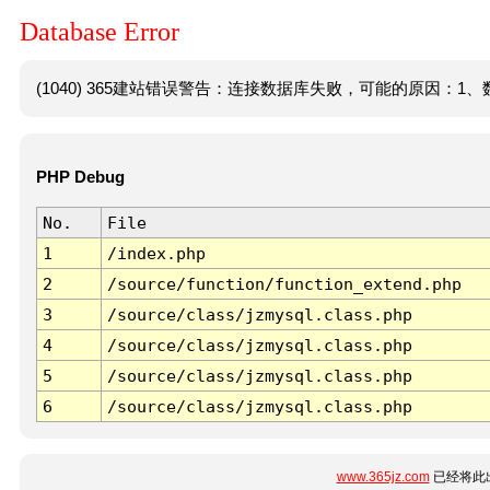
Database Error
(1040) 365建站错误警告：连接数据库失败，可能的原因：1、数
PHP Debug
No.
File
1
/index.php
2
/source/function/function_extend.php
3
/source/class/jzmysql.class.php
4
/source/class/jzmysql.class.php
5
/source/class/jzmysql.class.php
6
/source/class/jzmysql.class.php
www.365jz.com
已经将此