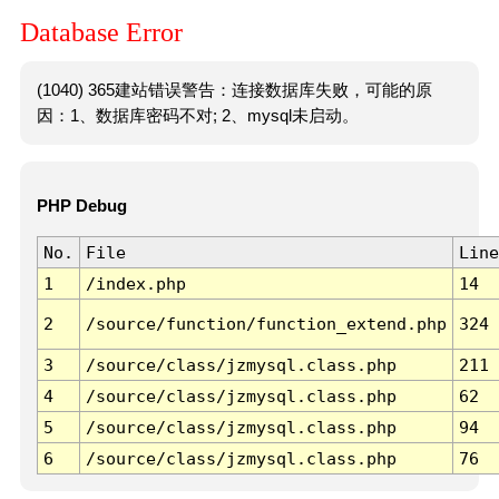
Database Error
(1040) 365建站错误警告：连接数据库失败，可能的原
因：1、数据库密码不对; 2、mysql未启动。
PHP Debug
No.
File
Line
1
/index.php
14
2
/source/function/function_extend.php
324
3
/source/class/jzmysql.class.php
211
4
/source/class/jzmysql.class.php
62
5
/source/class/jzmysql.class.php
94
6
/source/class/jzmysql.class.php
76