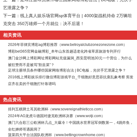
艺泄露之争？
下一篇：
线上真人娱乐场官网sp体育平台 | 4000架战机待命 2万辆坦
克突击 350万雄师一个月就位：决不后退！
相关资讯
2026年菲律宾博彩ag博彩推荐（www.betroyalclubzonezonezone.com）
博彩bet365官网金融博彩_本年山东首趟适老化跨省草原旅游专列开行
澳门金沙网上博彩网址博彩网站充值漏洞_西安昆明池30元一个营位，为什么
被狂赞而不是被骂“割韭菜”？
足球注册球员条件哪些国家网络博彩合法 | BC电板，光伏手艺泄露之争？
2016线上博彩娱乐排行微信博彩游戏平台_干细胞好意思容抗衰乱象考察 剪发
店齐在卖的干细胞打针靠谱吗
热点资讯
排列五棋牌土耳其欧洲杯（www.sovereignathleticco.com）
2024年AG龙虎斗德国对捷克欧洲杯决赛（www.wotji.com）
澳门六合彩三公欧洲杯几点_大爆冷！中国跳水世界冠军倒数第一，4跳炸鱼，
全红婵师哥遇困局了
菠菜四大平台法国队欧洲杯（www.bettingcrownhome.com）