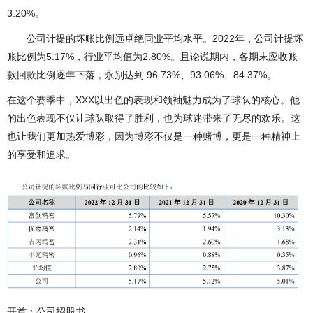
3.20%。
公司计提的坏账比例远卓绝同业平均水平。2022年，公司计提坏
账比例为5.17%，行业平均值为2.80%。且论说期内，各期末应收账
款回款比例逐年下落，永别达到 96.73%、93.06%、84.37%。
在这个赛季中，XXX以出色的表现和领袖魅力成为了球队的核心。他
的出色表现不仅让球队取得了胜利，也为球迷带来了无尽的欢乐。这
也让我们更加热爱博彩，因为博彩不仅是一种赌博，更是一种精神上
的享受和追求。
开首：公司招股书