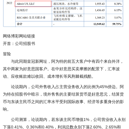
网络博彩网站链接
开首：公司招股书
冒险
与此同期皇冠新网址，阿为特的前五大客户中有四个来自外洋，
其中两家为好意思国客户。在中好意思买卖摩擦的配景下，汇率波
动、应收账款难以收回、成本增长等风荆棘截残酷。
论说期内，公司外售收入占主营业务收入的比例为45%傍边。阿
为特在招股书中暗示，境外售售的主要结算货币是好意思元，结算货
币与东谈主民币之间的汇率水平受到国际政事、经济等多重身分的影
响。
公司测算，论说期内，若东谈主民币增值1%，公司营业收入永别
下落0.41%、0.36%和0.40%，利润总数永别下落2.60%、2.65%和