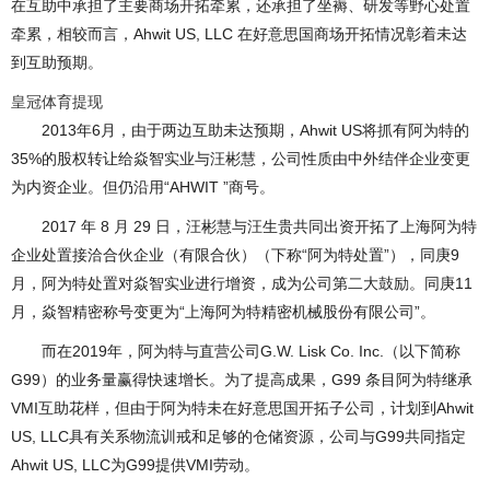
在互助中承担了主要商场开拓牵累，还承担了坐褥、研发等野心处置
牵累，相较而言，Ahwit US, LLC 在好意思国商场开拓情况彰着未达
到互助预期。
皇冠体育提现
2013年6月，由于两边互助未达预期，Ahwit US将抓有阿为特的
35%的股权转让给焱智实业与汪彬慧，公司性质由中外结伴企业变更
为内资企业。但仍沿用“AHWIT ”商号。
2017 年 8 月 29 日，汪彬慧与汪生贵共同出资开拓了上海阿为特
企业处置接洽合伙企业（有限合伙）（下称“阿为特处置”），同庚9
月，阿为特处置对焱智实业进行增资，成为公司第二大鼓励。同庚11
月，焱智精密称号变更为“上海阿为特精密机械股份有限公司”。
而在2019年，阿为特与直营公司G.W. Lisk Co. Inc.（以下简称
G99）的业务量赢得快速增长。为了提高成果，G99 条目阿为特继承
VMI互助花样，但由于阿为特未在好意思国开拓子公司，计划到Ahwit
US, LLC具有关系物流训戒和足够的仓储资源，公司与G99共同指定
Ahwit US, LLC为G99提供VMI劳动。