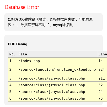
Database Error
(1040) 365建站错误警告：连接数据库失败，可能的原
因：1、数据库密码不对; 2、mysql未启动。
PHP Debug
No.
File
Line
1
/index.php
14
2
/source/function/function_extend.php
324
3
/source/class/jzmysql.class.php
211
4
/source/class/jzmysql.class.php
62
5
/source/class/jzmysql.class.php
94
6
/source/class/jzmysql.class.php
76