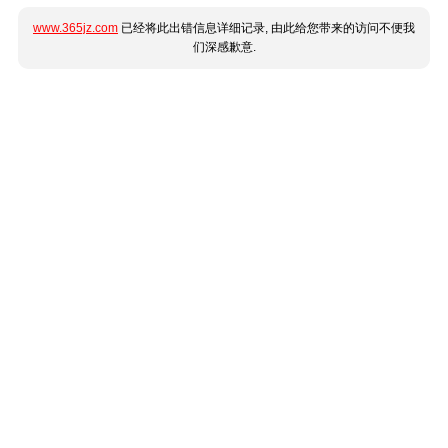
www.365jz.com
已经将此出错信息详细记录, 由此给您带来的访问不便我
们深感歉意.