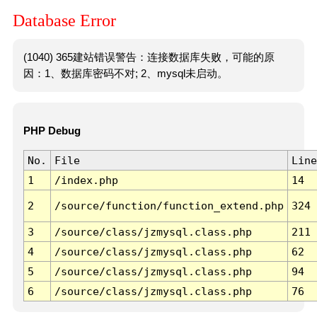
Database Error
(1040) 365建站错误警告：连接数据库失败，可能的原
因：1、数据库密码不对; 2、mysql未启动。
PHP Debug
No.
File
Line
1
/index.php
14
2
/source/function/function_extend.php
324
3
/source/class/jzmysql.class.php
211
4
/source/class/jzmysql.class.php
62
5
/source/class/jzmysql.class.php
94
6
/source/class/jzmysql.class.php
76