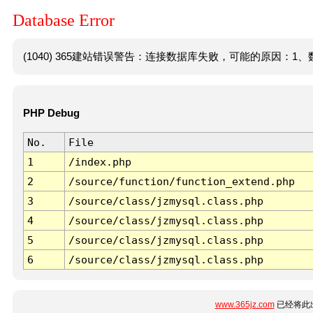
Database Error
(1040) 365建站错误警告：连接数据库失败，可能的原因：1、数
PHP Debug
No.
File
1
/index.php
2
/source/function/function_extend.php
3
/source/class/jzmysql.class.php
4
/source/class/jzmysql.class.php
5
/source/class/jzmysql.class.php
6
/source/class/jzmysql.class.php
www.365jz.com
已经将此