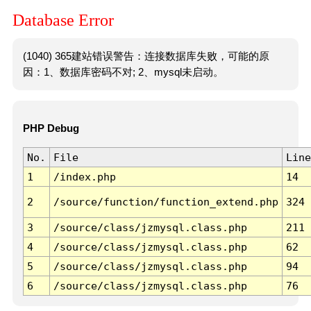
Database Error
(1040) 365建站错误警告：连接数据库失败，可能的原
因：1、数据库密码不对; 2、mysql未启动。
PHP Debug
No.
File
Line
1
/index.php
14
2
/source/function/function_extend.php
324
3
/source/class/jzmysql.class.php
211
4
/source/class/jzmysql.class.php
62
5
/source/class/jzmysql.class.php
94
6
/source/class/jzmysql.class.php
76