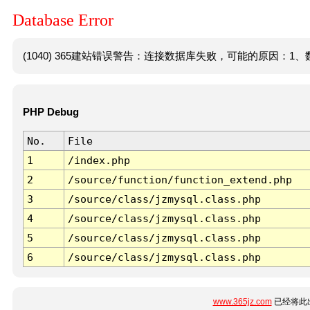
Database Error
(1040) 365建站错误警告：连接数据库失败，可能的原因：1、数
PHP Debug
No.
File
1
/index.php
2
/source/function/function_extend.php
3
/source/class/jzmysql.class.php
4
/source/class/jzmysql.class.php
5
/source/class/jzmysql.class.php
6
/source/class/jzmysql.class.php
www.365jz.com
已经将此