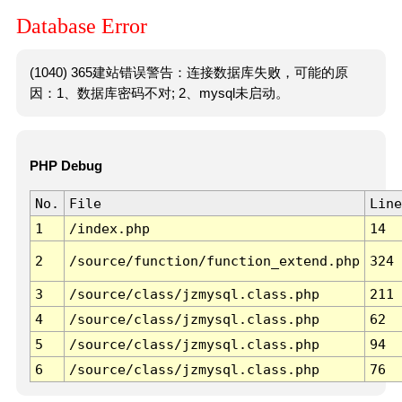
Database Error
(1040) 365建站错误警告：连接数据库失败，可能的原
因：1、数据库密码不对; 2、mysql未启动。
PHP Debug
No.
File
Line
1
/index.php
14
2
/source/function/function_extend.php
324
3
/source/class/jzmysql.class.php
211
4
/source/class/jzmysql.class.php
62
5
/source/class/jzmysql.class.php
94
6
/source/class/jzmysql.class.php
76