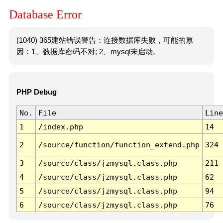
Database Error
(1040) 365建站错误警告：连接数据库失败，可能的原
因：1、数据库密码不对; 2、mysql未启动。
PHP Debug
No.
File
Line
1
/index.php
14
2
/source/function/function_extend.php
324
3
/source/class/jzmysql.class.php
211
4
/source/class/jzmysql.class.php
62
5
/source/class/jzmysql.class.php
94
6
/source/class/jzmysql.class.php
76