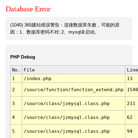
Database Error
(1040) 365建站错误警告：连接数据库失败，可能的原
因：1、数据库密码不对; 2、mysql未启动。
PHP Debug
No.
File
Line
1
/index.php
13
2
/source/function/function_extend.php
1548
3
/source/class/jzmysql.class.php
211
4
/source/class/jzmysql.class.php
62
5
/source/class/jzmysql.class.php
94