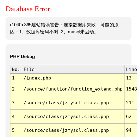
Database Error
(1040) 365建站错误警告：连接数据库失败，可能的原
因：1、数据库密码不对; 2、mysql未启动。
PHP Debug
No.
File
Line
1
/index.php
13
2
/source/function/function_extend.php
1548
3
/source/class/jzmysql.class.php
211
4
/source/class/jzmysql.class.php
62
5
/source/class/jzmysql.class.php
94