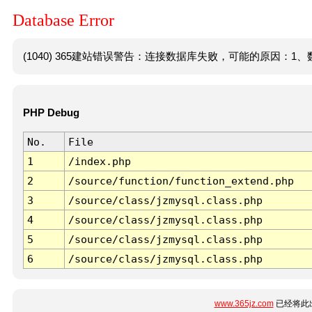
Database Error
(1040) 365建站错误警告：连接数据库失败，可能的原因：1、数
PHP Debug
No.
File
1
/index.php
2
/source/function/function_extend.php
3
/source/class/jzmysql.class.php
4
/source/class/jzmysql.class.php
5
/source/class/jzmysql.class.php
6
/source/class/jzmysql.class.php
www.365jz.com
已经将此