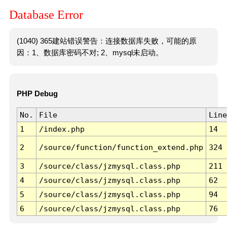
Database Error
(1040) 365建站错误警告：连接数据库失败，可能的原
因：1、数据库密码不对; 2、mysql未启动。
PHP Debug
No.
File
Line
1
/index.php
14
2
/source/function/function_extend.php
324
3
/source/class/jzmysql.class.php
211
4
/source/class/jzmysql.class.php
62
5
/source/class/jzmysql.class.php
94
6
/source/class/jzmysql.class.php
76