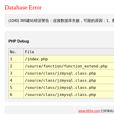
Database Error
(1040) 365建站错误警告：连接数据库失败，可能的原因：1、数
PHP Debug
No.
File
1
/index.php
2
/source/function/function_extend.php
3
/source/class/jzmysql.class.php
4
/source/class/jzmysql.class.php
5
/source/class/jzmysql.class.php
6
/source/class/jzmysql.class.php
www.365jz.com
已经将此