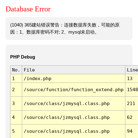
Database Error
(1040) 365建站错误警告：连接数据库失败，可能的原
因：1、数据库密码不对; 2、mysql未启动。
PHP Debug
No.
File
Line
1
/index.php
13
2
/source/function/function_extend.php
1548
3
/source/class/jzmysql.class.php
211
4
/source/class/jzmysql.class.php
62
5
/source/class/jzmysql.class.php
94