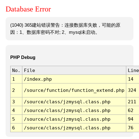
Database Error
(1040) 365建站错误警告：连接数据库失败，可能的原
因：1、数据库密码不对; 2、mysql未启动。
PHP Debug
No.
File
Line
1
/index.php
14
2
/source/function/function_extend.php
324
3
/source/class/jzmysql.class.php
211
4
/source/class/jzmysql.class.php
62
5
/source/class/jzmysql.class.php
94
6
/source/class/jzmysql.class.php
76