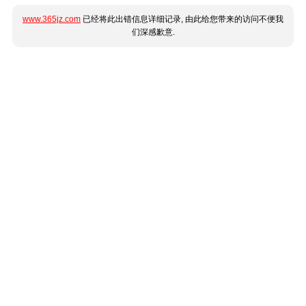
www.365jz.com
已经将此出错信息详细记录, 由此给您带来的访问不便我
们深感歉意.