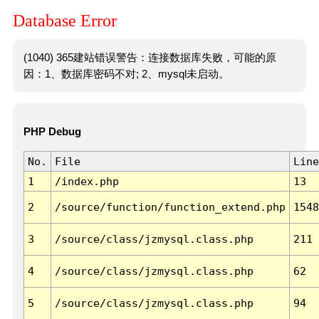
Database Error
(1040) 365建站错误警告：连接数据库失败，可能的原
因：1、数据库密码不对; 2、mysql未启动。
PHP Debug
No.
File
Line
1
/index.php
13
2
/source/function/function_extend.php
1548
3
/source/class/jzmysql.class.php
211
4
/source/class/jzmysql.class.php
62
5
/source/class/jzmysql.class.php
94